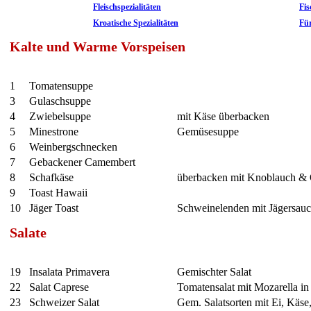
Fleischspezialitäten
Fis
Kroatische Spezialitäten
Für
Kalte und Warme Vorspeisen
1
Tomatensuppe
3
Gulaschsuppe
4
Zwiebelsuppe
mit Käse überbacken
5
Minestrone
Gemüsesuppe
6
Weinbergschnecken
7
Gebackener Camembert
8
Schafkäse
überbacken mit Knoblauch & 
9
Toast Hawaii
10
Jäger Toast
Schweinelenden mit Jägersauc
Salate
19
Insalata Primavera
Gemischter Salat
22
Salat Caprese
Tomatensalat mit Mozarella in
23
Schweizer Salat
Gem. Salatsorten mit Ei, Käse