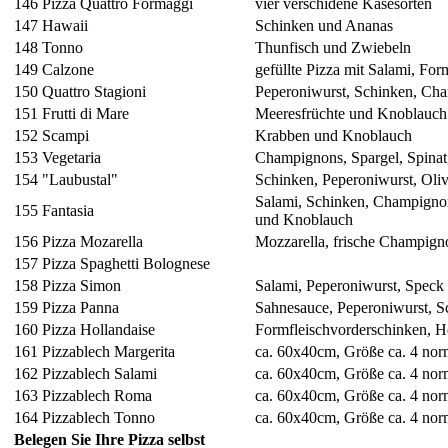
146
Pizza Quattro Formaggi
vier verschidene Käsesorten
147
Hawaii
Schinken und Ananas
148
Tonno
Thunfisch und Zwiebeln
149
Calzone
gefüllte Pizza mit Salami, Fo
150
Quattro Stagioni
Peperoniwurst, Schinken, Cha
151
Frutti di Mare
Meeresfrüchte und Knoblauch
152
Scampi
Krabben und Knoblauch
153
Vegetaria
Champignons, Spargel, Spinat
154
"Laubustal"
Schinken, Peperoniwurst, Oli
Salami, Schinken, Champignons
155
Fantasia
und Knoblauch
156
Pizza Mozarella
Mozzarella, frische Champign
157
Pizza Spaghetti Bolognese
158
Pizza Simon
Salami, Peperoniwurst, Speck
159
Pizza Panna
Sahnesauce, Peperoniwurst, 
160
Pizza Hollandaise
Formfleischvorderschinken, H
161
Pizzablech Margerita
ca. 60x40cm, Größe ca. 4 nor
162
Pizzablech Salami
ca. 60x40cm, Größe ca. 4 nor
163
Pizzablech Roma
ca. 60x40cm, Größe ca. 4 nor
164
Pizzablech Tonno
ca. 60x40cm, Größe ca. 4 nor
Belegen Sie Ihre Pizza selbst