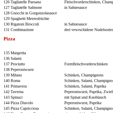
126
Tagliatelle Paesana
Fleischvorderschinken, Cham
127
Tagliatelle Salmone
in Sahnesauce
128
Gnocchi in Gorgonzolasauce
129
Spaghetti Meeresfrüchte
130
Rigatoni Broccoli
in Sahnesauce
131
Combinazione
drei vewrschidene Nudelsorte
Pizza
135
Margerita
136
Salami
137
Prociutto
Formfleischvorderschinken
138
Peperoniwurst
139
Milano
Schinken, Champignons
140
Roma
Schinken, Salami, Champigno
141
Primavera
Schinken, Salami, Paprika
142
Taverna
Peperoniwurst, Paprika, Zwie
143
Spinaci
mit Spinat und Knoblauch
144
Pizza Diavolo
Peperoniwurst, Paprika
145
Pizza Capricciosa
Schinken, Salami, Champigno