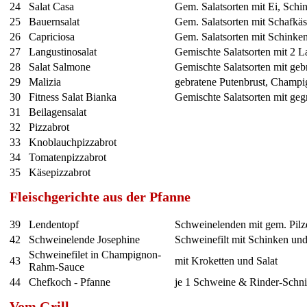
24
Salat Casa
Gem. Salatsorten mit Ei, Schi
25
Bauernsalat
Gem. Salatsorten mit Schafkä
26
Capriciosa
Gem. Salatsorten mit Schinken
27
Langustinosalat
Gemischte Salatsorten mit 2 L
28
Salat Salmone
Gemischte Salatsorten mit ge
29
Malizia
gebratene Putenbrust, Champ
30
Fitness Salat Bianka
Gemischte Salatsorten mit gegr
31
Beilagensalat
32
Pizzabrot
33
Knoblauchpizzabrot
34
Tomatenpizzabrot
35
Käsepizzabrot
Fleischgerichte aus der Pfanne
39
Lendentopf
Schweinelenden mit gem. Pilz
42
Schweinelende Josephine
Schweinefilt mit Schinken un
Schweinefilet in Champignon-
43
mit Kroketten und Salat
Rahm-Sauce
44
Chefkoch - Pfanne
je 1 Schweine & Rinder-Schnit
Vom Grill