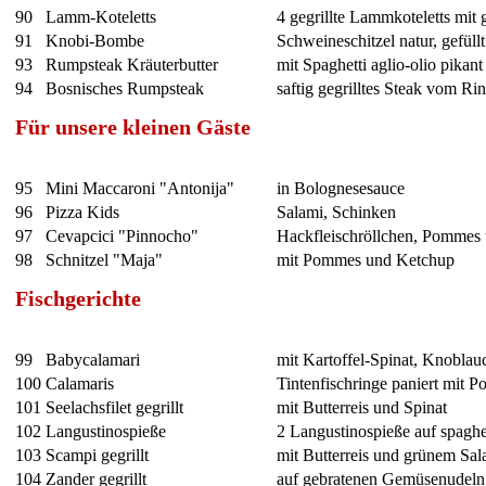
90
Lamm-Koteletts
4 gegrillte Lammkoteletts mit
91
Knobi-Bombe
Schweineschitzel natur, gefüll
93
Rumpsteak Kräuterbutter
mit Spaghetti aglio-olio pikant
94
Bosnisches Rumpsteak
saftig gegrilltes Steak vom Ri
Für unsere kleinen Gäste
95
Mini Maccaroni "Antonija"
in Bolognesesauce
96
Pizza Kids
Salami, Schinken
97
Cevapcici "Pinnocho"
Hackfleischröllchen, Pommes
98
Schnitzel "Maja"
mit Pommes und Ketchup
Fischgerichte
99
Babycalamari
mit Kartoffel-Spinat, Knoblau
100
Calamaris
Tintenfischringe paniert mit 
101
Seelachsfilet gegrillt
mit Butterreis und Spinat
102
Langustinospieße
2 Langustinospieße auf spaghet
103
Scampi gegrillt
mit Butterreis und grünem Sal
104
Zander gegrillt
auf gebratenen Gemüsenudeln