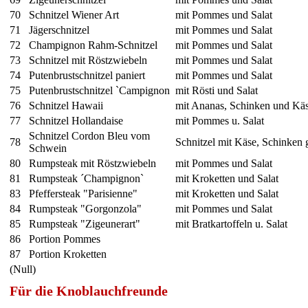
70
Schnitzel Wiener Art
mit Pommes und Salat
71
Jägerschnitzel
mit Pommes und Salat
72
Champignon Rahm-Schnitzel
mit Pommes und Salat
73
Schnitzel mit Röstzwiebeln
mit Pommes und Salat
74
Putenbrustschnitzel paniert
mit Pommes und Salat
75
Putenbrustschnitzel `Campignon
mit Rösti und Salat
76
Schnitzel Hawaii
mit Ananas, Schinken und Kä
77
Schnitzel Hollandaise
mit Pommes u. Salat
Schnitzel Cordon Bleu vom
78
Schnitzel mit Käse, Schinken 
Schwein
80
Rumpsteak mit Röstzwiebeln
mit Pommes und Salat
81
Rumpsteak ´Champignon`
mit Kroketten und Salat
83
Pfeffersteak "Parisienne"
mit Kroketten und Salat
84
Rumpsteak "Gorgonzola"
mit Pommes und Salat
85
Rumpsteak "Zigeunerart"
mit Bratkartoffeln u. Salat
86
Portion Pommes
87
Portion Kroketten
(Null)
Für die Knoblauchfreunde