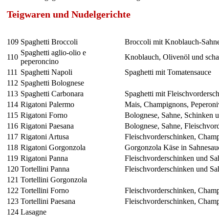
Teigwaren und Nudelgerichte
109
Spaghetti Broccoli
Broccoli mit Knoblauch-Sahn
Spaghetti aglio-olio e
110
Knoblauch, Olivenöl und scha
peperoncino
111
Spaghetti Napoli
Spaghetti mit Tomatensauce
112
Spaghetti Bolognese
113
Spaghetti Carbonara
Spaghetti mit Fleischvordersc
114
Rigatoni Palermo
Mais, Champignons, Peperoni
115
Rigatoni Forno
Bolognese, Sahne, Schinken 
116
Rigatoni Paesana
Bolognese, Sahne, Fleischvo
117
Rigatoni Artusa
Fleischvorderschinken, Champ
118
Rigatoni Gorgonzola
Gorgonzola Käse in Sahnesau
119
Rigatoni Panna
Fleischvorderschinken und Sa
120
Tortellini Panna
Fleischvorderschinken und Sa
121
Tortellini Gorgonzola
122
Tortellini Forno
Fleischvorderschinken, Champ
123
Tortellini Paesana
Fleischvorderschinken, Cham
124
Lasagne