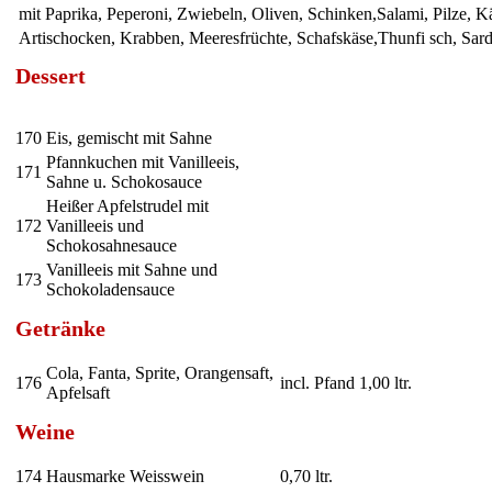
mit Paprika, Peperoni, Zwiebeln, Oliven, Schinken,Salami, Pilze, 
Artischocken, Krabben, Meeresfrüchte, Schafskäse,Thunfi sch, Sard
Dessert
170
Eis, gemischt mit Sahne
Pfannkuchen mit Vanilleeis,
171
Sahne u. Schokosauce
Heißer Apfelstrudel mit
172
Vanilleeis und
Schokosahnesauce
Vanilleeis mit Sahne und
173
Schokoladensauce
Getränke
Cola, Fanta, Sprite, Orangensaft,
176
incl. Pfand 1,00 ltr.
Apfelsaft
Weine
174
Hausmarke Weisswein
0,70 ltr.