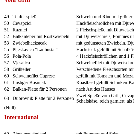
49
Teufelsspieß
Schwein und Rind mit grüner 
50
Cevapcici
Hackfleischröllchen mit Djuw
51
Raznici
2 Fleischspieße mit Djuwetsc
52
Balkanleber mit Röstzwiebeln
mit Djuwetschreis, Pommes un
53
Zwiebelhacksteak
mit gedünsteten Zwiebeln, Dj
55
Pljeskavica "Laubustal"
Hacksteak gefüllt mit Schafkä
56
Pola-Pola
4 Hackfleischröllchen und 1 F
57
Vjesalica
Schweinefilet mit Djuwetschr
58
Grillteller
Verschiedene Fleischsorten m
60
Schweinefilet Caprese
gefüllt mit Tomaten und Mozare
61
Lustiger Bosnijak
Roastbeaf gefüllt Schinken-K
62
Balkan-Platte für 2 Personen
nach Art des Hauses
Zwei Spieße vom Grill, Cevap
63
Dubrovnik-Platte für 2 Personen
Schafskäse, reich garniert, al
(Null)
International
69
Zigeunerschnitzel
mit Pommes und Salat