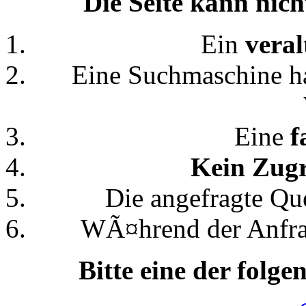
Die Seite kann nich
Ein
veral
Eine Suchmaschine h
Eine
f
Kein Zugr
Die angefragte Qu
WÃ¤hrend der Anfrage
Bitte eine der folg