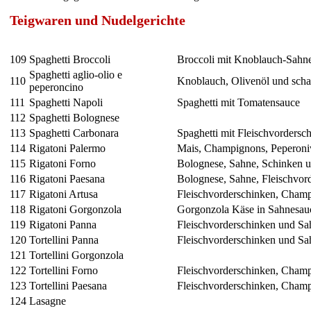
Teigwaren und Nudelgerichte
109
Spaghetti Broccoli
Broccoli mit Knoblauch-Sahn
Spaghetti aglio-olio e
110
Knoblauch, Olivenöl und scha
peperoncino
111
Spaghetti Napoli
Spaghetti mit Tomatensauce
112
Spaghetti Bolognese
113
Spaghetti Carbonara
Spaghetti mit Fleischvordersc
114
Rigatoni Palermo
Mais, Champignons, Peperoni
115
Rigatoni Forno
Bolognese, Sahne, Schinken 
116
Rigatoni Paesana
Bolognese, Sahne, Fleischvo
117
Rigatoni Artusa
Fleischvorderschinken, Champ
118
Rigatoni Gorgonzola
Gorgonzola Käse in Sahnesau
119
Rigatoni Panna
Fleischvorderschinken und Sa
120
Tortellini Panna
Fleischvorderschinken und Sa
121
Tortellini Gorgonzola
122
Tortellini Forno
Fleischvorderschinken, Champ
123
Tortellini Paesana
Fleischvorderschinken, Cham
124
Lasagne