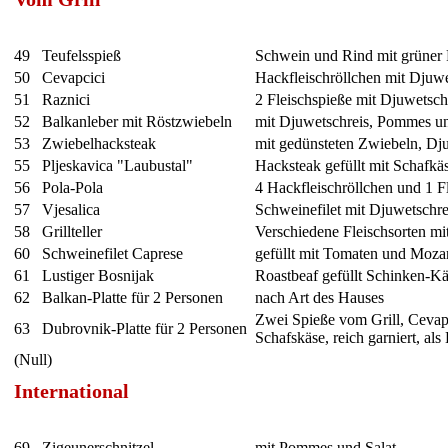
49
Teufelsspieß
Schwein und Rind mit grüner 
50
Cevapcici
Hackfleischröllchen mit Djuw
51
Raznici
2 Fleischspieße mit Djuwetsc
52
Balkanleber mit Röstzwiebeln
mit Djuwetschreis, Pommes un
53
Zwiebelhacksteak
mit gedünsteten Zwiebeln, Dj
55
Pljeskavica "Laubustal"
Hacksteak gefüllt mit Schafkä
56
Pola-Pola
4 Hackfleischröllchen und 1 F
57
Vjesalica
Schweinefilet mit Djuwetschr
58
Grillteller
Verschiedene Fleischsorten m
60
Schweinefilet Caprese
gefüllt mit Tomaten und Mozare
61
Lustiger Bosnijak
Roastbeaf gefüllt Schinken-K
62
Balkan-Platte für 2 Personen
nach Art des Hauses
Zwei Spieße vom Grill, Cevap
63
Dubrovnik-Platte für 2 Personen
Schafskäse, reich garniert, al
(Null)
International
69
Zigeunerschnitzel
mit Pommes und Salat