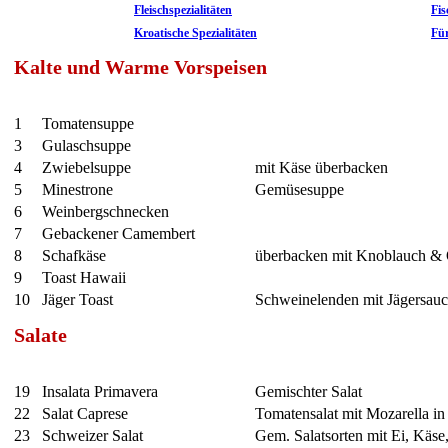
Fleischspezialitäten
Fis
Kroatische Spezialitäten
Für
Kalte und Warme Vorspeisen
1
Tomatensuppe
3
Gulaschsuppe
4
Zwiebelsuppe
mit Käse überbacken
5
Minestrone
Gemüsesuppe
6
Weinbergschnecken
7
Gebackener Camembert
8
Schafkäse
überbacken mit Knoblauch & 
9
Toast Hawaii
10
Jäger Toast
Schweinelenden mit Jägersauc
Salate
19
Insalata Primavera
Gemischter Salat
22
Salat Caprese
Tomatensalat mit Mozarella in
23
Schweizer Salat
Gem. Salatsorten mit Ei, Käse