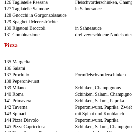
126
Tagliatelle Paesana
Fleischvorderschinken, Cham
127
Tagliatelle Salmone
in Sahnesauce
128
Gnocchi in Gorgonzolasauce
129
Spaghetti Meeresfrüchte
130
Rigatoni Broccoli
in Sahnesauce
131
Combinazione
drei vewrschidene Nudelsorte
Pizza
135
Margerita
136
Salami
137
Prociutto
Formfleischvorderschinken
138
Peperoniwurst
139
Milano
Schinken, Champignons
140
Roma
Schinken, Salami, Champigno
141
Primavera
Schinken, Salami, Paprika
142
Taverna
Peperoniwurst, Paprika, Zwie
143
Spinaci
mit Spinat und Knoblauch
144
Pizza Diavolo
Peperoniwurst, Paprika
145
Pizza Capricciosa
Schinken, Salami, Champigno