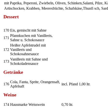
mit Paprika, Peperoni, Zwiebeln, Oliven, Schinken,Salami, Pilze, 
Artischocken, Krabben, Meeresfrüchte, Schafskäse,Thunfi sch, Sard
Dessert
170
Eis, gemischt mit Sahne
Pfannkuchen mit Vanilleeis,
171
Sahne u. Schokosauce
Heißer Apfelstrudel mit
172
Vanilleeis und
Schokosahnesauce
Vanilleeis mit Sahne und
173
Schokoladensauce
Getränke
Cola, Fanta, Sprite, Orangensaft,
176
incl. Pfand 1,00 ltr.
Apfelsaft
Weine
174
Hausmarke Weisswein
0,70 ltr.