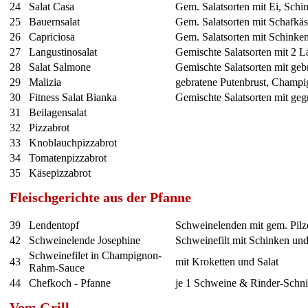
24
Salat Casa
Gem. Salatsorten mit Ei, Schi
25
Bauernsalat
Gem. Salatsorten mit Schafkä
26
Capriciosa
Gem. Salatsorten mit Schinken
27
Langustinosalat
Gemischte Salatsorten mit 2 L
28
Salat Salmone
Gemischte Salatsorten mit ge
29
Malizia
gebratene Putenbrust, Champ
30
Fitness Salat Bianka
Gemischte Salatsorten mit gegr
31
Beilagensalat
32
Pizzabrot
33
Knoblauchpizzabrot
34
Tomatenpizzabrot
35
Käsepizzabrot
Fleischgerichte aus der Pfanne
39
Lendentopf
Schweinelenden mit gem. Pilz
42
Schweinelende Josephine
Schweinefilt mit Schinken un
Schweinefilet in Champignon-
43
mit Kroketten und Salat
Rahm-Sauce
44
Chefkoch - Pfanne
je 1 Schweine & Rinder-Schnit
Vom Grill