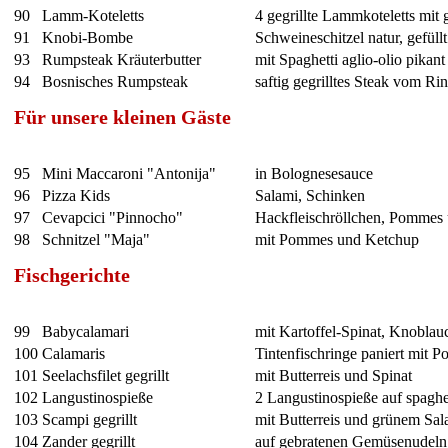
90
Lamm-Koteletts
4 gegrillte Lammkoteletts mit
91
Knobi-Bombe
Schweineschitzel natur, gefüll
93
Rumpsteak Kräuterbutter
mit Spaghetti aglio-olio pikant
94
Bosnisches Rumpsteak
saftig gegrilltes Steak vom Ri
Für unsere kleinen Gäste
95
Mini Maccaroni "Antonija"
in Bolognesesauce
96
Pizza Kids
Salami, Schinken
97
Cevapcici "Pinnocho"
Hackfleischröllchen, Pommes
98
Schnitzel "Maja"
mit Pommes und Ketchup
Fischgerichte
99
Babycalamari
mit Kartoffel-Spinat, Knoblau
100
Calamaris
Tintenfischringe paniert mit 
101
Seelachsfilet gegrillt
mit Butterreis und Spinat
102
Langustinospieße
2 Langustinospieße auf spaghet
103
Scampi gegrillt
mit Butterreis und grünem Sal
104
Zander gegrillt
auf gebratenen Gemüsenudeln