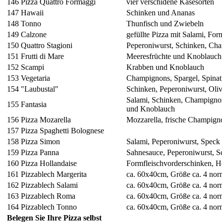
146
Pizza Quattro Formaggi
vier verschidene Käsesorten
147
Hawaii
Schinken und Ananas
148
Tonno
Thunfisch und Zwiebeln
149
Calzone
gefüllte Pizza mit Salami, Fo
150
Quattro Stagioni
Peperoniwurst, Schinken, Cha
151
Frutti di Mare
Meeresfrüchte und Knoblauch
152
Scampi
Krabben und Knoblauch
153
Vegetaria
Champignons, Spargel, Spinat
154
"Laubustal"
Schinken, Peperoniwurst, Oli
Salami, Schinken, Champignons
155
Fantasia
und Knoblauch
156
Pizza Mozarella
Mozzarella, frische Champign
157
Pizza Spaghetti Bolognese
158
Pizza Simon
Salami, Peperoniwurst, Speck
159
Pizza Panna
Sahnesauce, Peperoniwurst, 
160
Pizza Hollandaise
Formfleischvorderschinken, H
161
Pizzablech Margerita
ca. 60x40cm, Größe ca. 4 nor
162
Pizzablech Salami
ca. 60x40cm, Größe ca. 4 nor
163
Pizzablech Roma
ca. 60x40cm, Größe ca. 4 nor
164
Pizzablech Tonno
ca. 60x40cm, Größe ca. 4 nor
Belegen Sie Ihre Pizza selbst