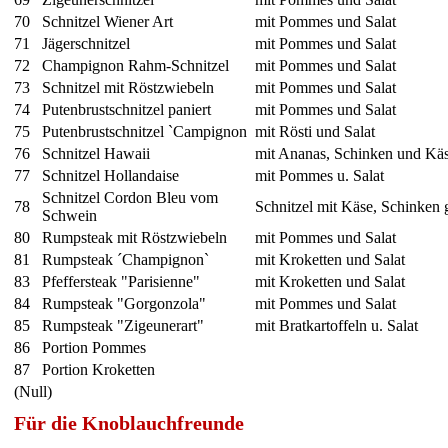
70
Schnitzel Wiener Art
mit Pommes und Salat
71
Jägerschnitzel
mit Pommes und Salat
72
Champignon Rahm-Schnitzel
mit Pommes und Salat
73
Schnitzel mit Röstzwiebeln
mit Pommes und Salat
74
Putenbrustschnitzel paniert
mit Pommes und Salat
75
Putenbrustschnitzel `Campignon
mit Rösti und Salat
76
Schnitzel Hawaii
mit Ananas, Schinken und Kä
77
Schnitzel Hollandaise
mit Pommes u. Salat
Schnitzel Cordon Bleu vom
78
Schnitzel mit Käse, Schinken 
Schwein
80
Rumpsteak mit Röstzwiebeln
mit Pommes und Salat
81
Rumpsteak ´Champignon`
mit Kroketten und Salat
83
Pfeffersteak "Parisienne"
mit Kroketten und Salat
84
Rumpsteak "Gorgonzola"
mit Pommes und Salat
85
Rumpsteak "Zigeunerart"
mit Bratkartoffeln u. Salat
86
Portion Pommes
87
Portion Kroketten
(Null)
Für die Knoblauchfreunde